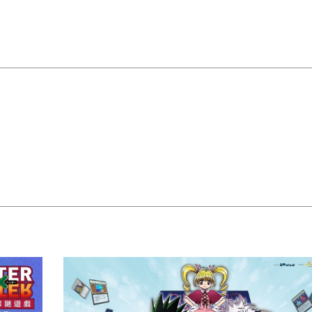
癮・時尚
癮・新奇
癮・美食
癮