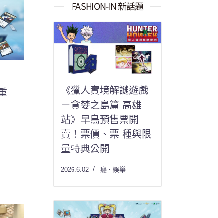
果：
FASHION-IN 新話題
《獵人實境解謎遊戲
重
－貪婪之島篇 高雄
站》早鳥預售票開
賣！票價、票 種與限
量特典公開
2026.6.02
癮・娛樂