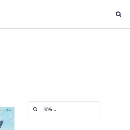
・娛樂
癮・旅遊
關於我們
搜
索
結