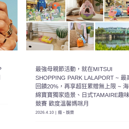
P
最強母親節活動，就在MITSUI
列
SHOPPING PARK LALAPORT ~ 最
回饋20%，再享超狂累贈無上限 ~ 海
綿寶寶獨家造景、日式TAMAIRE趣
競賽 歡度溫馨媽咪月
2026.4.10
|
癮・娛樂