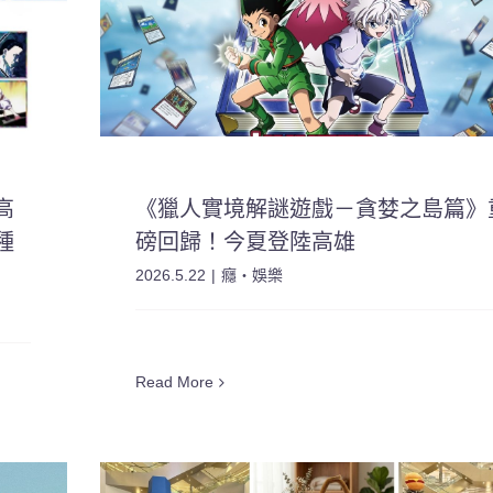
高
《獵人實境解謎遊戲－貪婪之島篇》
種
磅回歸！今夏登陸高雄
2026.5.22
|
癮・娛樂
Read More