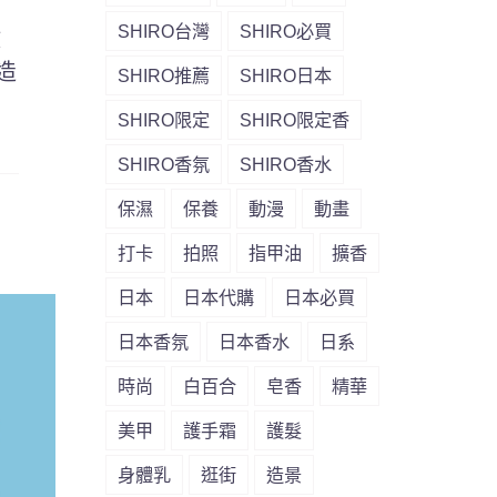
SHIRO台灣
SHIRO必買
數
造
SHIRO推薦
SHIRO日本
SHIRO限定
SHIRO限定香
SHIRO香氛
SHIRO香水
保濕
保養
動漫
動畫
打卡
拍照
指甲油
擴香
日本
日本代購
日本必買
日本香氛
日本香水
日系
時尚
白百合
皂香
精華
美甲
護手霜
護髮
身體乳
逛街
造景