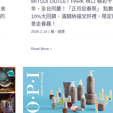
MITSUI OUTLET PARK 林口 精彩十
 來
年，全台同慶！「正月迎春祭」 點
氣的
10%大回饋、滿額納福兌好禮，限定
景走春趣！
2026.1.14
|
癮・娛樂
Read More