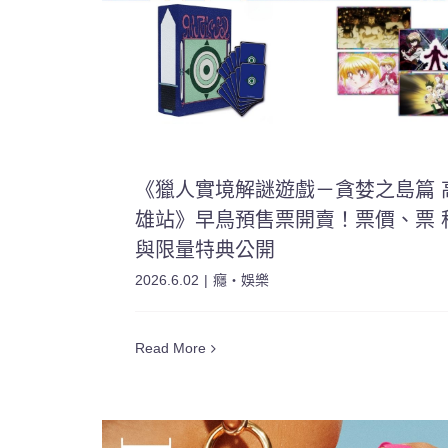
《獵人實境解謎遊戲－貪婪之島篇 
雄站》早鳥預售票開賣！票價、票 
與限量特典公開
2026.6.02
|
癮・娛樂
Read More