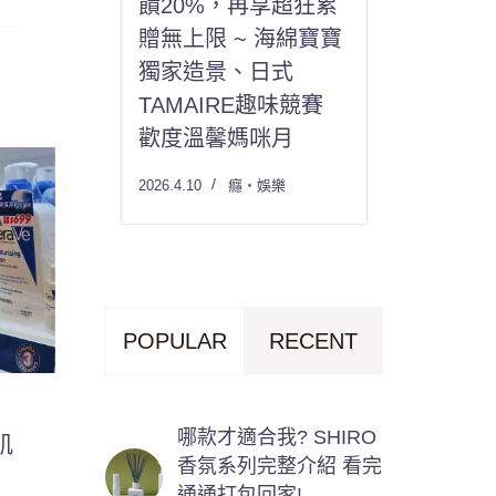
饋20%，再享超狂累
贈無上限 ~ 海綿寶寶
獨家造景、日式
TAMAIRE趣味競賽
歡度溫馨媽咪月
2026.4.10
癮・娛樂
POPULAR
RECENT
哪款才適合我? SHIRO
肌
香氛系列完整介紹 看完
通通打包回家!