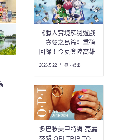
《獵人實境解謎遊戲
－貪婪之島篇》重磅
回歸！今夏登陸高雄
2026.5.22
癮・娛樂
高
味
多巴胺美甲特調 亮麗
來襲 OPI TRIP TO