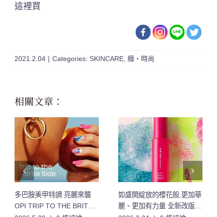
這裡買
2021.2.04
|
Categories:
SKINCARE
,
癮・時尚
相關文章：
多巴胺美甲特調 亮麗來襲
如盛開綻放的櫻花般,更加華
OPI TRIP TO THE BRITE
麗、更加有力量 全新改版的
SIDE 絢爛之旅系列 12款夏
「櫻花」香氣,限量登場