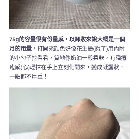
75g的容量很有份量感，以卸妝來說大概是一個
月的用量，
打開來顏色好像花生醬(餓了)用內附
的小勺子挖看看，質地像奶油一般柔軟，有種療
癒感(心)輕抹在手上立刻化開來，變成凝露狀，
一點都不厚重！