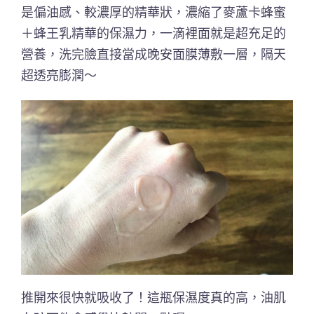
是偏油感、較濃厚的精華狀，濃縮了麥蘆卡蜂蜜
＋蜂王乳精華的保濕力，一滴裡面就是超充足的
營養，洗完臉直接當成晚安面膜薄敷一層，隔天
超透亮膨潤～
推開來很快就吸收了！這瓶保濕度真的高，油肌