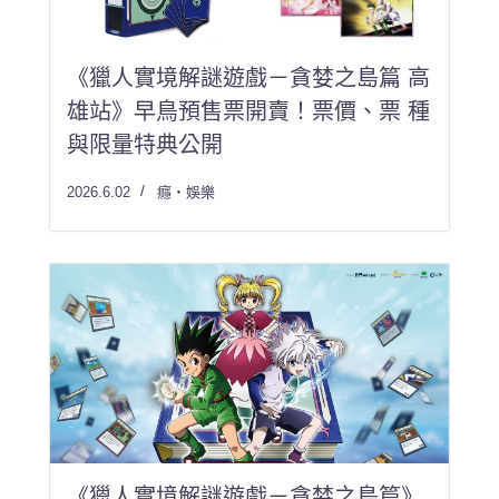
《獵人實境解謎遊戲－貪婪之島篇 高
雄站》早鳥預售票開賣！票價、票 種
與限量特典公開
2026.6.02
癮・娛樂
《獵人實境解謎遊戲－貪婪之島篇》