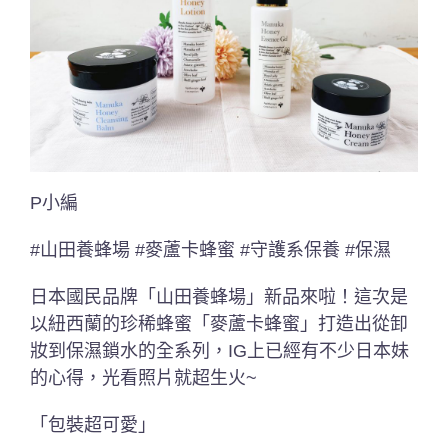
P小編
#山田養蜂場 #麥蘆卡蜂蜜 #守護系保養 #保濕
日本國民品牌「山田養蜂場」新品來啦！這次是
以紐西蘭的珍稀蜂蜜「麥蘆卡蜂蜜」打造出從卸
妝到保濕鎖水的全系列，IG上已經有不少日本妹
的心得，光看照片就超生火~
「包裝超可愛」