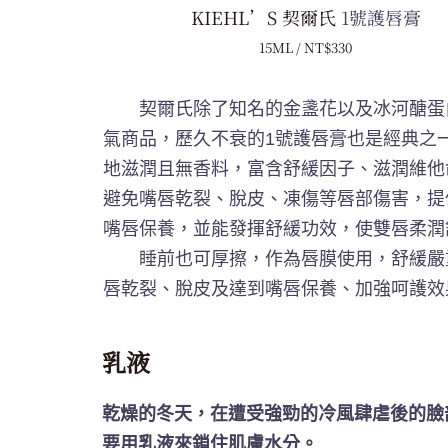
KIEHL’S 契爾氏
1號護唇膏
15ML / NT$330
契爾氏除了知名的金盞花以及冰河醣蛋
氣商品，歷久不衰的1號護唇膏也是經典之
地滋潤且無香料，富含舒緩因子、滋潤維他
避免嘴唇乾裂、脫皮、凍傷等唇部傷害，提
嘴唇保養，並能發揮舒緩功效，使雙唇柔潤
睡前也可厚擦，作為唇膜使用，舒緩嚴
唇乾裂、脫皮及達到嘴唇保養、加強呵護效
乳液
乾燥的冬天，在遭受強勁的冷風肆虐後的臉
要用乳液來鎖住肌膚水分。