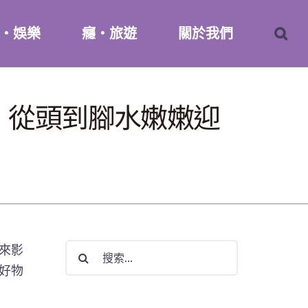
・娛樂
癮・旅遊
關於我們
，從頭到腳水嫩嫩迎
搜
來影
索
好物
結