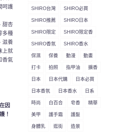
潤呵護
SHIRO台灣
SHIRO必買
SHIRO推薦
SHIRO日本
、甜杏
SHIRO限定
SHIRO限定香
等多種
、滋養
SHIRO香氛
SHIRO香水
抹上
就
保濕
保養
動漫
動畫
和香氣
打卡
拍照
指甲油
擴香
日本
日本代購
日本必買
日本香氛
日本香水
日系
時尚
白百合
皂香
精華
在因
護！
美甲
護手霜
護髮
身體乳
逛街
造景