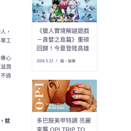
《獵人實境解謎遊戲
人，
－貪婪之島篇》重磅
簡單工
回歸！今夏登陸高雄
專心
2026.5.22
癮・娛樂
度滋潤
。不過
多巴胺美甲特調 亮麗
，就
來襲 OPI TRIP TO