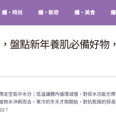
癮・時尚
癮・新奇
癮・美食
癮
，盤點新年養肌必備好物
走空氣中水分；低溫讓體內循環減慢，對保水功能也帶
被熱水沖刷而去。寒冷的冬天才剛開始，對抗乾燥的保濕
22！