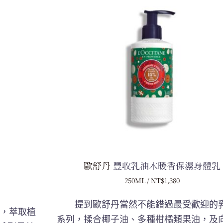
歐舒丹
豐收乳油木暖香保濕身體乳
250ML / NT$1,380
提到
歐舒丹當然不能錯過最受歡迎的
，萃取植
系列，
揉合椰子油、多種柑橘類果油，及