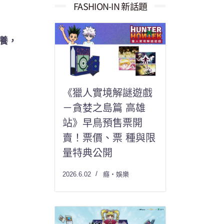
果：
FASHION-IN 新話題
養，
《獵人實境解謎遊戲
－貪婪之島篇 高雄
站》早鳥預售票開
賣！票價、票 種與限
量特典公開
2026.6.02
癮・娛樂