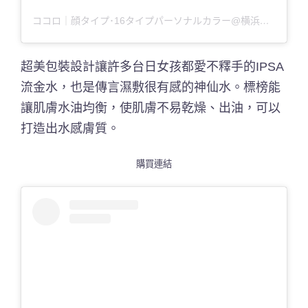
ココロ｜顔タイプ･16タイプパーソナルカラー@横浜（@1123_1026）分享的貼文
超美包裝設計讓許多台日女孩都愛不釋手的IPSA
流金水，也是傳言濕敷很有感的神仙水。標榜能
讓肌膚水油均衡，使肌膚不易乾燥、出油，可以
打造出水感膚質。
購買連結