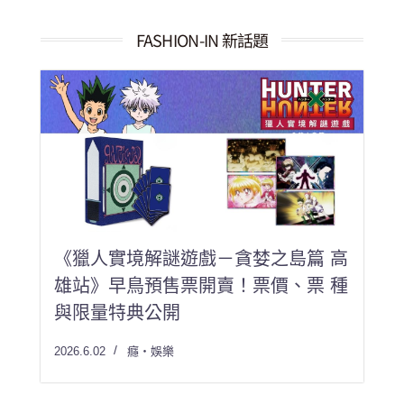
結
果：
FASHION-IN 新話題
《獵人實境解謎遊戲－貪婪之島篇 高
雄站》早鳥預售票開賣！票價、票 種
與限量特典公開
2026.6.02
癮・娛樂