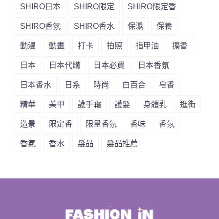
SHIRO日本
SHIRO限定
SHIRO限定香
SHIRO香氛
SHIRO香水
保濕
保養
動漫
動畫
打卡
拍照
指甲油
擴香
日本
日本代購
日本必買
日本香氛
日本香水
日系
時尚
白百合
皂香
精華
美甲
護手霜
護髮
身體乳
逛街
造景
限定香
限量香氛
香味
香氛
香氣
香水
髮品
髮品推薦