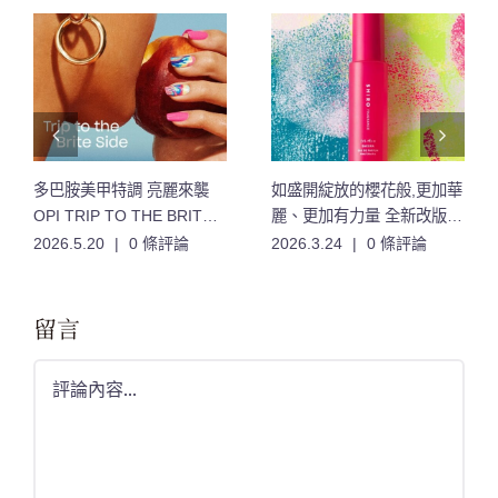
多巴胺美甲特調 亮麗來襲
如盛開綻放的櫻花般,更加華
OPI TRIP TO THE BRITE
麗、更加有力量 全新改版的
SIDE 絢爛之旅系列 12款夏
「櫻花」香氣,限量登場
2026.5.20
|
0 條評論
2026.3.24
|
0 條評論
日特調色 登場
留言
Comment