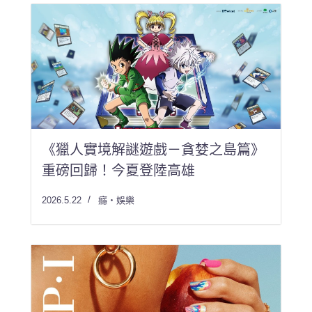
《獵人實境解謎遊戲－貪婪之島篇》
重磅回歸！今夏登陸高雄
2026.5.22
癮・娛樂