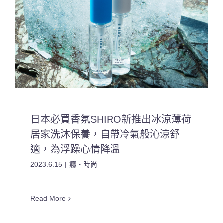
日本必買香氛SHIRO新推出冰涼薄荷
居家洗沐保養，自帶冷氣般沁涼舒
適，為浮躁心情降溫
2023.6.15
|
癮・時尚
Read More