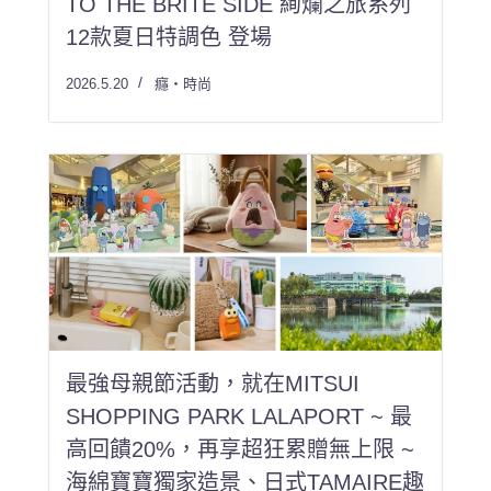
TO THE BRITE SIDE 絢爛之旅系列
12款夏日特調色 登場
2026.5.20
癮・時尚
最強母親節活動，就在MITSUI
SHOPPING PARK LALAPORT ~ 最
高回饋20%，再享超狂累贈無上限 ~
海綿寶寶獨家造景、日式TAMAIRE趣