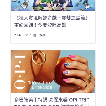
《獵人實境解謎遊戲－貪婪之島篇》
重磅回歸！今夏登陸高雄
2026.5.22
癮・娛樂
多巴胺美甲特調 亮麗來襲 OPI TRIP