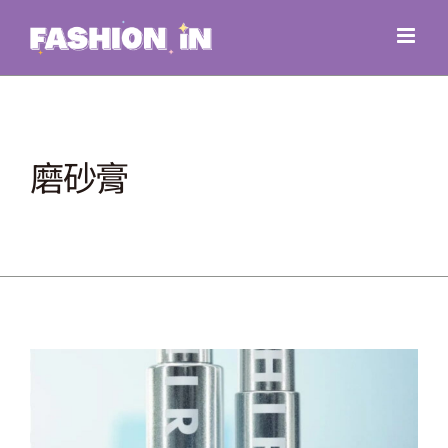
Skip
to
content
磨砂膏