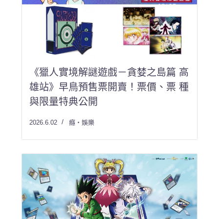
《獵人實境解謎遊戲－貪婪之島篇 高
雄站》早鳥預售票開賣！票價、票 種
與限量特典公開
2026.6.02
癮・娛樂