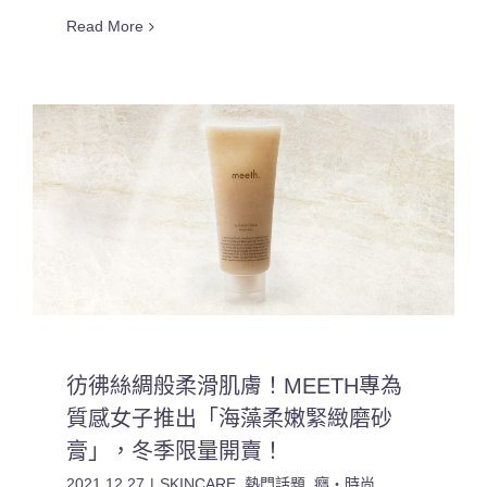
Read More
彷彿絲綢般柔滑肌膚！MEETH專為
質感女子推出「海藻柔嫩緊緻磨砂
膏」，冬季限量開賣！
2021.12.27
|
SKINCARE
,
熱門話題
,
癮・時尚