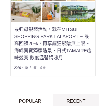
最強母親節活動，就在MITSUI
SHOPPING PARK LALAPORT ~ 最
高回饋20%，再享超狂累贈無上限 ~
海綿寶寶獨家造景、日式TAMAIRE趣
味競賽 歡度溫馨媽咪月
2026.4.10
癮・娛樂
POPULAR
RECENT