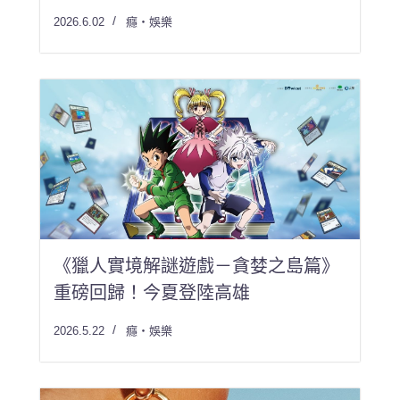
2026.6.02
癮・娛樂
《獵人實境解謎遊戲－貪婪之島篇》
重磅回歸！今夏登陸高雄
2026.5.22
癮・娛樂