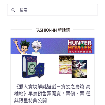
搜
索
結
果：
FASHION-IN 新話題
《獵人實境解謎遊戲－貪婪之島篇 高
雄站》早鳥預售票開賣！票價、票 種
與限量特典公開