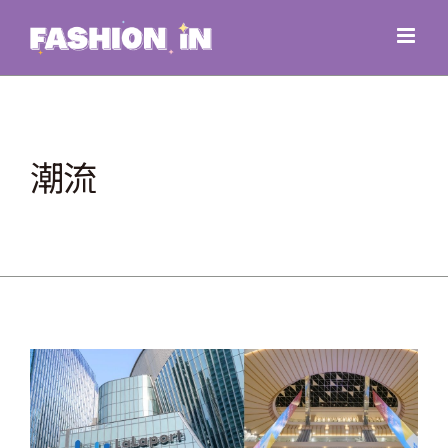
Skip
to
content
潮流