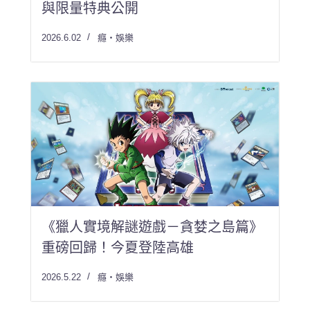
與限量特典公開
2026.6.02
癮・娛樂
《獵人實境解謎遊戲－貪婪之島篇》
重磅回歸！今夏登陸高雄
2026.5.22
癮・娛樂