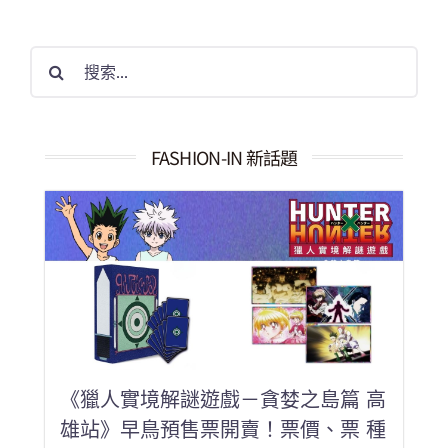
搜
索
結
果：
FASHION-IN 新話題
《獵人實境解謎遊戲－貪婪之島篇 高
雄站》早鳥預售票開賣！票價、票 種