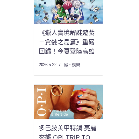
《獵人實境解謎遊戲
－貪婪之島篇》重磅
回歸！今夏登陸高雄
2026.5.22
癮・娛樂
多巴胺美甲特調 亮麗
來襲 OPI TRIP TO