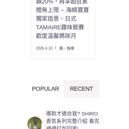
饋20%，再享超狂累
贈無上限 ~ 海綿寶寶
獨家造景、日式
TAMAIRE趣味競賽
歡度溫馨媽咪月
2026.4.10
癮・娛樂
POPULAR
RECENT
哪款才適合我? SHIRO
香氛系列完整介紹 看完
通通打包回家!