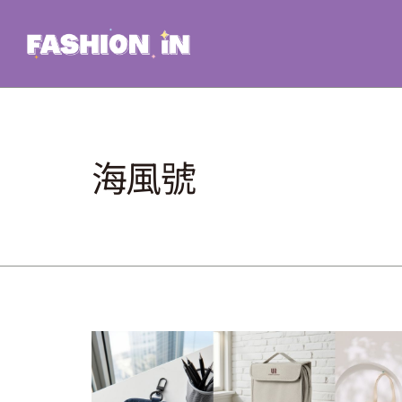
Skip
to
content
海風號