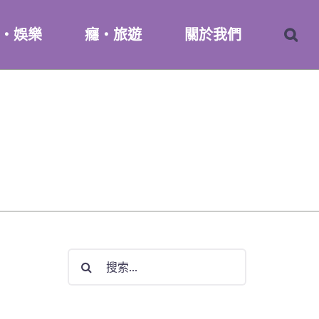
・娛樂
癮・旅遊
關於我們
搜
索
結