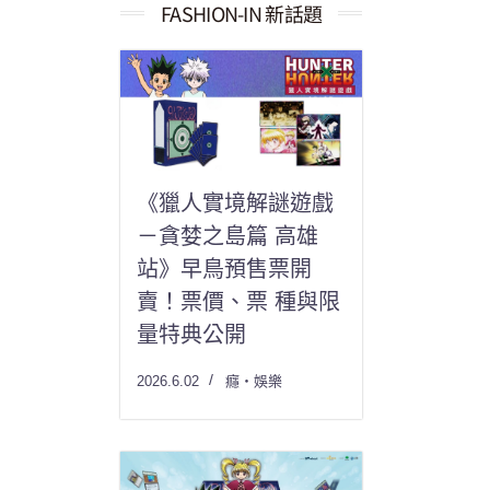
果：
FASHION-IN 新話題
《獵人實境解謎遊戲
－貪婪之島篇 高雄
站》早鳥預售票開
賣！票價、票 種與限
量特典公開
2026.6.02
癮・娛樂