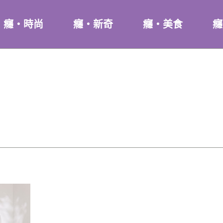
癮・時尚
癮・新奇
癮・美食
癮