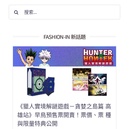
搜
索
結
果：
FASHION-IN 新話題
《獵人實境解謎遊戲－貪婪之島篇 高
雄站》早鳥預售票開賣！票價、票 種
與限量特典公開