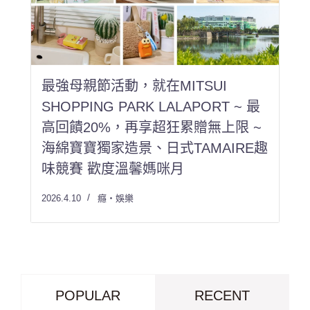
最強母親節活動，就在MITSUI
SHOPPING PARK LALAPORT ~ 最
高回饋20%，再享超狂累贈無上限 ~
海綿寶寶獨家造景、日式TAMAIRE趣
味競賽 歡度溫馨媽咪月
2026.4.10
癮・娛樂
POPULAR
RECENT