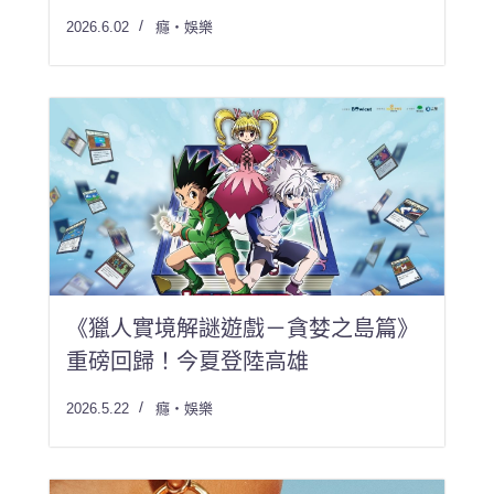
2026.6.02
癮・娛樂
《獵人實境解謎遊戲－貪婪之島篇》
重磅回歸！今夏登陸高雄
2026.5.22
癮・娛樂