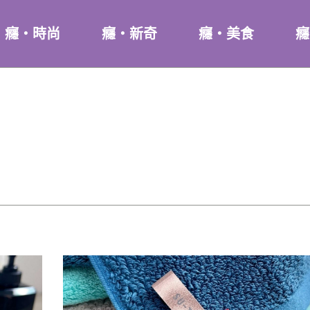
癮・時尚
癮・新奇
癮・美食
癮