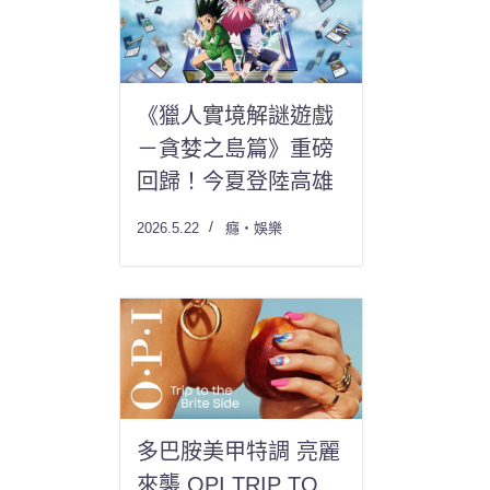
《獵人實境解謎遊戲
－貪婪之島篇》重磅
回歸！今夏登陸高雄
2026.5.22
癮・娛樂
多巴胺美甲特調 亮麗
來襲 OPI TRIP TO