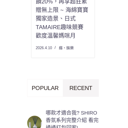
饋20%，再享超狂累
贈無上限 ~ 海綿寶寶
獨家造景、日式
TAMAIRE趣味競賽
歡度溫馨媽咪月
2026.4.10
癮・娛樂
POPULAR
RECENT
哪款才適合我? SHIRO
香氛系列完整介紹 看完
通通打包回家!