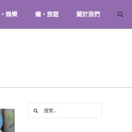
・娛樂
癮・旅遊
關於我們
搜
索
結