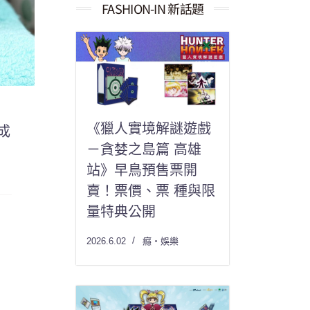
果：
FASHION-IN 新話題
《獵人實境解謎遊戲
成
－貪婪之島篇 高雄
站》早鳥預售票開
賣！票價、票 種與限
量特典公開
2026.6.02
癮・娛樂