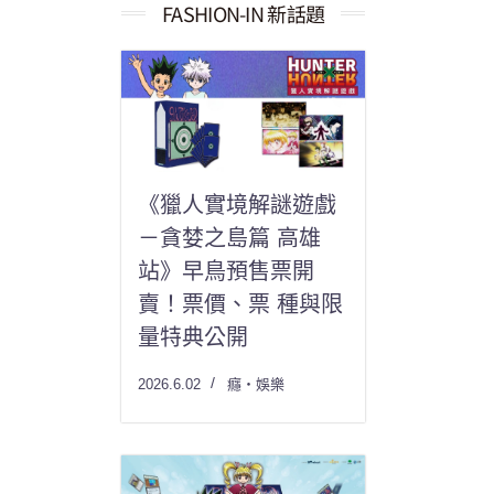
果：
FASHION-IN 新話題
《獵人實境解謎遊戲
－貪婪之島篇 高雄
站》早鳥預售票開
賣！票價、票 種與限
量特典公開
2026.6.02
癮・娛樂