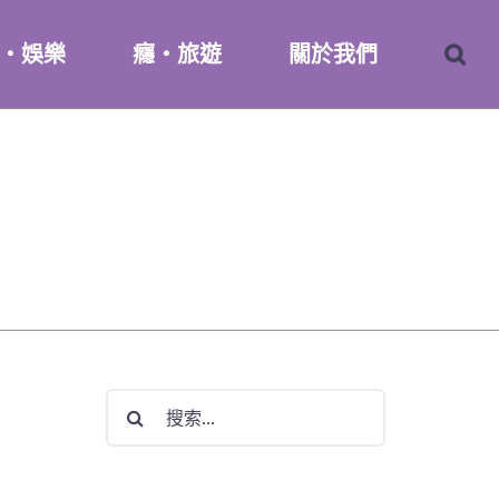
・娛樂
癮・旅遊
關於我們
搜
索
結