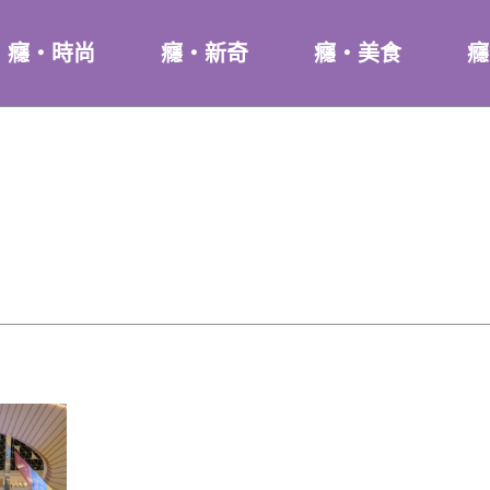
癮・時尚
癮・新奇
癮・美食
癮