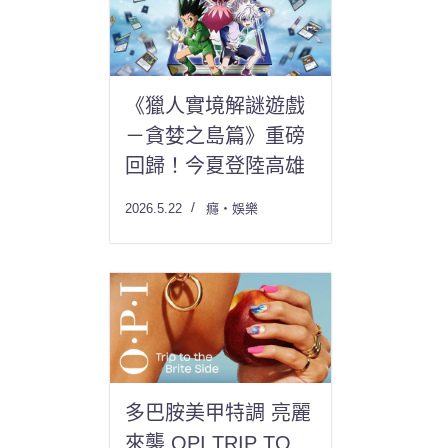
《獵人實境解謎遊戲
－貪婪之島篇》重磅
回歸！今夏登陸高雄
2026.5.22
癮・娛樂
多巴胺美甲特調 亮麗
來襲 OPI TRIP TO