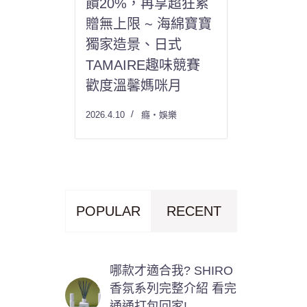
饋20%，再享超狂累
贈無上限 ~ 海綿寶寶
獨家造景、日式
TAMAIRE趣味競賽
歡度溫馨媽咪月
2026.4.10
癮・娛樂
POPULAR
RECENT
哪款才適合我? SHIRO
香氛系列完整介紹 看完
通通打包回家!