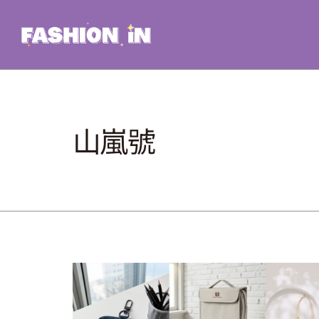
Skip
to
content
山嵐號