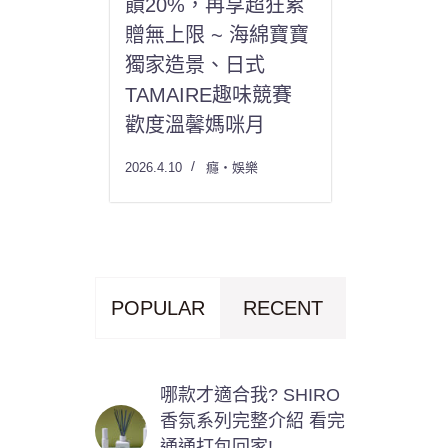
饋20%，再享超狂累
贈無上限 ~ 海綿寶寶
獨家造景、日式
TAMAIRE趣味競賽
歡度溫馨媽咪月
2026.4.10
癮・娛樂
POPULAR
RECENT
哪款才適合我? SHIRO
香氛系列完整介紹 看完
通通打包回家!