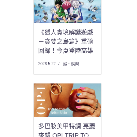
《獵人實境解謎遊戲
－貪婪之島篇》重磅
回歸！今夏登陸高雄
2026.5.22
癮・娛樂
多巴胺美甲特調 亮麗
來襲 OPI TRIP TO