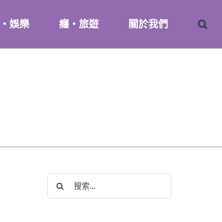
・娛樂
癮・旅遊
關於我們
搜
索
結