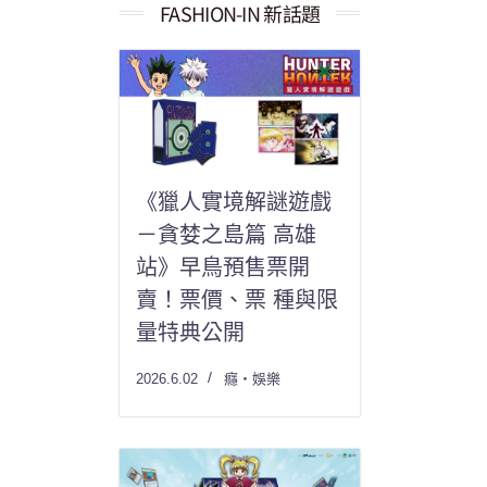
果：
FASHION-IN 新話題
《獵人實境解謎遊戲
－貪婪之島篇 高雄
站》早鳥預售票開
賣！票價、票 種與限
量特典公開
2026.6.02
癮・娛樂