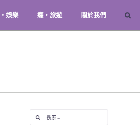
・娛樂
癮・旅遊
關於我們
搜
索
結