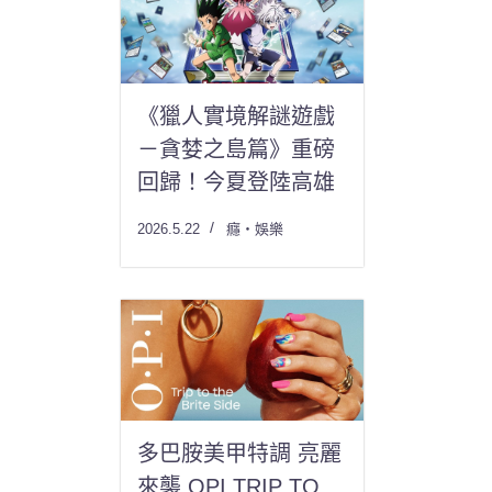
《獵人實境解謎遊戲
－貪婪之島篇》重磅
回歸！今夏登陸高雄
2026.5.22
癮・娛樂
多巴胺美甲特調 亮麗
來襲 OPI TRIP TO