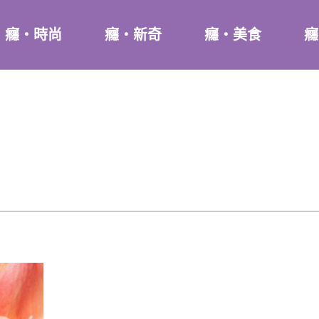
癮・時尚
癮・新奇
癮・美食
癮