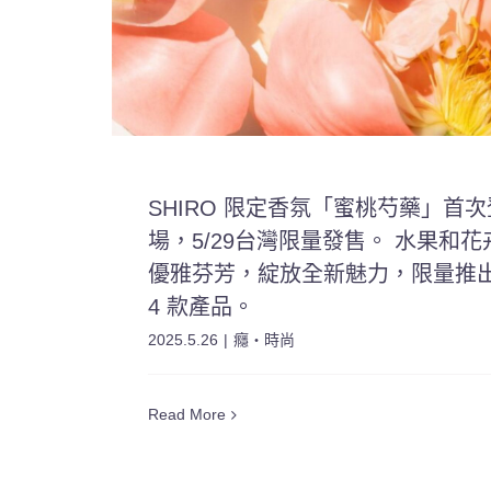
SHIRO 限定香氛「蜜桃芍藥」首次
場，5/29台灣限量發售。 水果和花
優雅芬芳，綻放全新魅力，限量推
4 款產品。
2025.5.26
|
癮・時尚
Read More