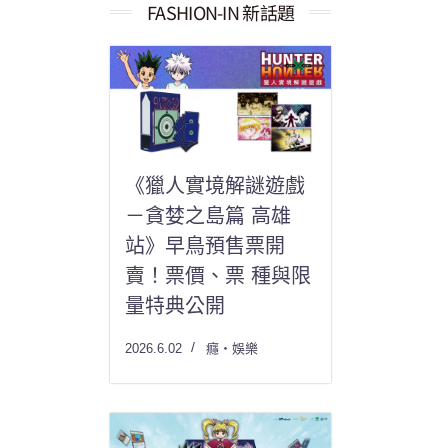
果：
FASHION-IN 新話題
《獵人實境解謎遊戲
－貪婪之島篇 高雄
站》早鳥預售票開
賣！票價、票 種與限
量特典公開
2026.6.02
癮・娛樂