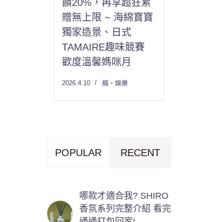
饋20%，再享超狂累
贈無上限 ~ 海綿寶寶
獨家造景、日式
TAMAIRE趣味競賽
歡度溫馨媽咪月
2026.4.10
癮・娛樂
POPULAR
RECENT
哪款才適合我? SHIRO
香氛系列完整介紹 看完
通通打包回家!