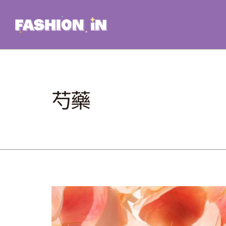
Skip
to
content
芍藥