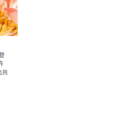
登
卉
出共