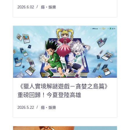
2026.6.02
癮・娛樂
《獵人實境解謎遊戲－貪婪之島篇》
重磅回歸！今夏登陸高雄
2026.5.22
癮・娛樂