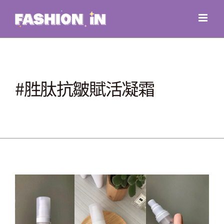
Skip
to
content
#胜肽抗皺賦活凝霜