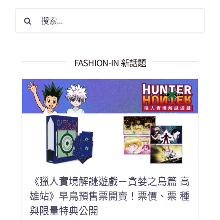
搜
索
結
果：
FASHION-IN 新話題
《獵人實境解謎遊戲－貪婪之島篇 高
雄站》早鳥預售票開賣！票價、票 種
與限量特典公開