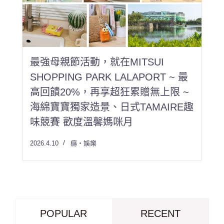
最強母親節活動，就在MITSUI
SHOPPING PARK LALAPORT ~ 最
高回饋20%，再享超狂累贈無上限 ~
海綿寶寶獨家造景、日式TAMAIRE趣
味競賽 歡度溫馨媽咪月
2026.4.10
癮・娛樂
POPULAR
RECENT