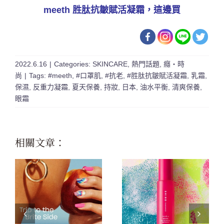
meeth 胜肽抗皺賦活凝霜，這邊買
2022.6.16
|
Categories:
SKINCARE
,
熱門話題
,
癮・時
尚
|
Tags:
#meeth
,
#口罩肌
,
#抗老
,
#胜肽抗皺賦活凝霜
,
乳霜
,
保濕
,
反重力凝霜
,
夏天保養
,
持妝
,
日本
,
油水平衡
,
清爽保養
,
眼霜
相關文章：