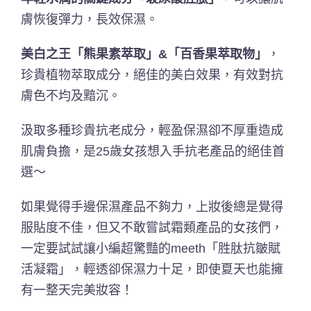
膚恢復彈力，長效保濕。
美白之王「熊果素萃取」
&
「百香果萃取物」
，
珍貴植物萃取成分，絕佳的美白效果，有效對抗
膚色不均及黯沉。
汲取多種珍貴抗老成分，輕盈保濕卻不厚重造成
肌膚負擔，是25歲女孩想入手抗老產品的絕佳首
選～
如果覺得手邊保濕產品不夠力，上妝後總是覺得
服貼度不佳，但又不敢嘗試霜類產品的女孩們，
一定要試試讓小編超驚豔的meeth「胜肽抗皺賦
活凝霜」，輕透卻保濕力十足，即使夏天也能擁
有一整天完美妝容！