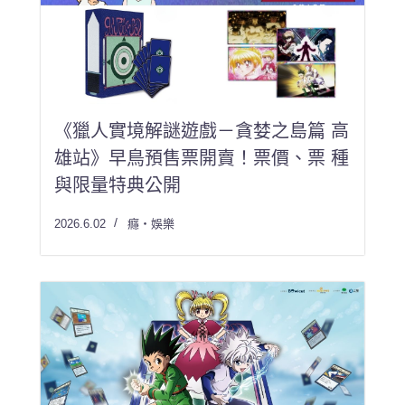
《獵人實境解謎遊戲－貪婪之島篇 高
雄站》早鳥預售票開賣！票價、票 種
與限量特典公開
2026.6.02
癮・娛樂