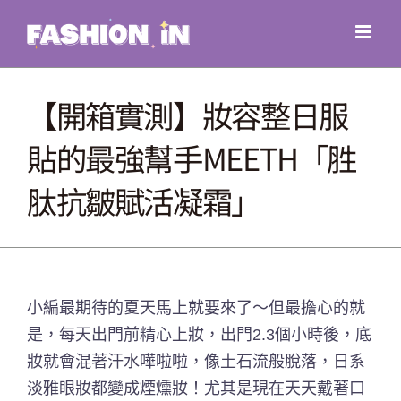
Skip
to
content
【開箱實測】妝容整日服
貼的最強幫手MEETH「胜
肽抗皺賦活凝霜」
小編最期待的夏天馬上就要來了～但最擔心的就
是，每天出門前精心上妝，出門2.3個小時後，底
妝就會混著汗水嘩啦啦，像土石流般脫落，日系
淡雅眼妝都變成煙燻妝！尤其是現在天天戴著口