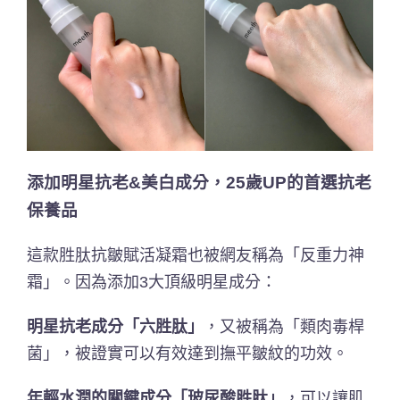
添加明星抗老&
美白成分，25
歲UP
的首選抗老
保養品
這款胜肽抗皺賦活凝霜也被網友稱為「反重力神
霜」。因為添加3大頂級明星成分：
明星抗老成分「六胜肽」
，又被稱為「類肉毒桿
菌」，被證實可以有效達到撫平皺紋的功效。
年輕水潤的關鍵成分「玻尿酸胜肽」
，可以讓肌