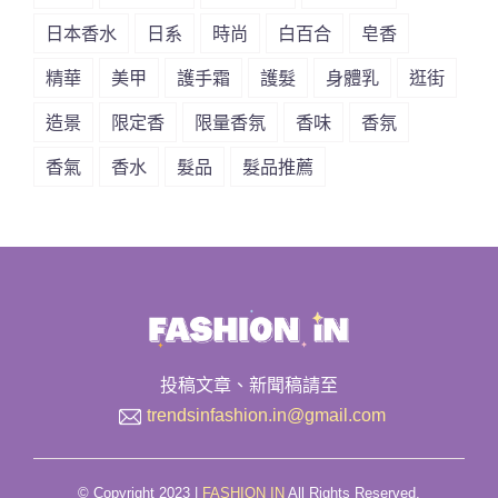
日本香水
日系
時尚
白百合
皂香
精華
美甲
護手霜
護髮
身體乳
逛街
造景
限定香
限量香氛
香味
香氛
香氣
香水
髮品
髮品推薦
投稿文章、新聞稿請至
trendsinfashion.in@gmail.com
© Copyright 2023 |
FASHION IN
All Rights Reserved.