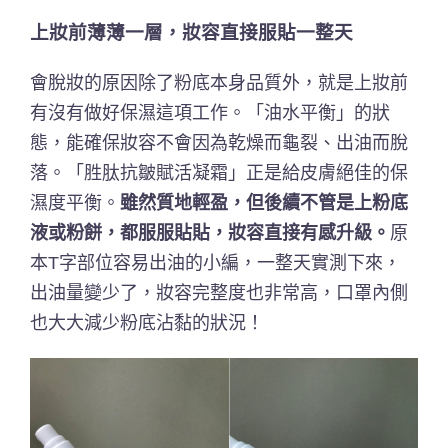
上妝前薄薄一層，妝容直接服貼一整天
會脫妝的原因除了粉底本身品質外，就是上妝前
有沒有做好保濕這項工作。「油水平衡」的狀
態，能確保妝容不會因為乾燥而龜裂、出油而脫
落。「胜肽抗皺賦活凝霜」正是給皮膚絕佳的保
濕度平衡。
雖然質地輕盈，但後續不管是上粉底
液或粉餅，都服服貼貼，妝容直接有感升級。
原
本T字部位容易出油的小編，一整天實測下來，
出油量變少了，妝容完整度也非常高，口罩內側
也大大減少粉底沾黏的狀況！