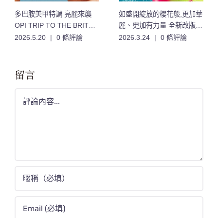
多巴胺美甲特調 亮麗來襲
如盛開綻放的櫻花般,更加華
OPI TRIP TO THE BRITE
麗、更加有力量 全新改版的
SIDE 絢爛之旅系列 12款夏
「櫻花」香氣,限量登場
2026.5.20
|
0 條評論
2026.3.24
|
0 條評論
日特調色 登場
留言
Comment