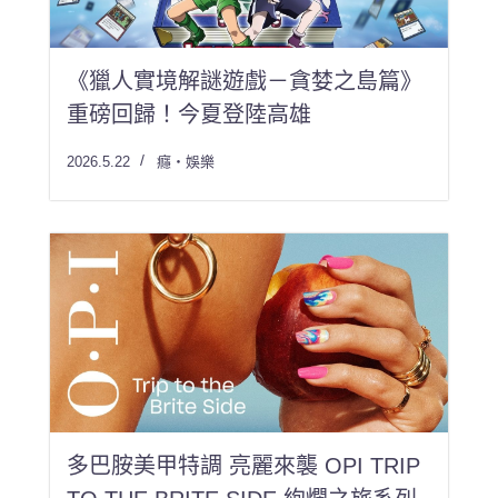
《獵人實境解謎遊戲－貪婪之島篇》
重磅回歸！今夏登陸高雄
2026.5.22
癮・娛樂
多巴胺美甲特調 亮麗來襲 OPI TRIP