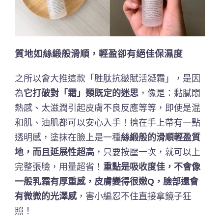
質地如絲緞般滑順，輕盈卻有絕佳保濕度
之所以會大推這款「胜肽抗皺賦活凝霜」，是因
為
它打破對「霜」類既定的迷思
，像是：黏膩悶
熱感、太滋潤引起皮膚不良反應等等，即使是混
和肌、油肌都可以安心入手！擠在手上帶有一點
透明感，塗抹在臉上是一種
絲緞般的滑順輕盈質
地，而且延展性超高
，只要按壓一次，就可以上
完整張臉，用量超省！
重點是吸收度佳，不會像
一般乳霜有厚重感，皮膚變得很嫩Q，臉部還會
有微微的光澤感
，害小編忍不住直接拿鏡子狂
照！