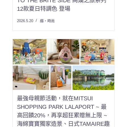
TO THE BRITE SIDE 絢爛之旅系列
12款夏日特調色 登場
2026.5.20
癮・時尚
最強母親節活動，就在MITSUI
SHOPPING PARK LALAPORT ~ 最
高回饋20%，再享超狂累贈無上限 ~
海綿寶寶獨家造景、日式TAMAIRE趣