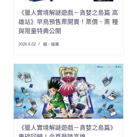
《獵人實境解謎遊戲－貪婪之島篇 高
雄站》早鳥預售票開賣！票價、票 種
與限量特典公開
2026.6.02
癮・娛樂
《獵人實境解謎遊戲－貪婪之島篇》