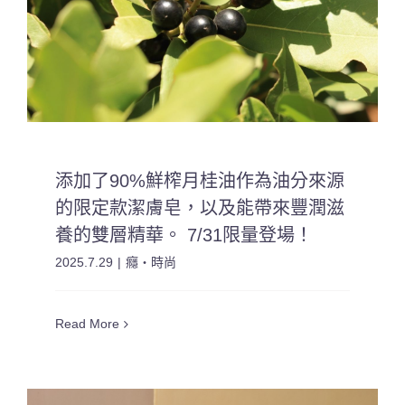
添加了90%鮮榨月桂油作為油分來源
的限定款潔膚皂，以及能帶來豐潤滋
養的雙層精華。 7/31限量登場！
2025.7.29
|
癮・時尚
Read More