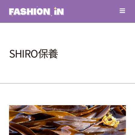
Skip
to
content
SHIRO保養