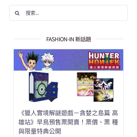
搜
索
結
果：
FASHION-IN 新話題
《獵人實境解謎遊戲－貪婪之島篇 高
雄站》早鳥預售票開賣！票價、票 種
與限量特典公開