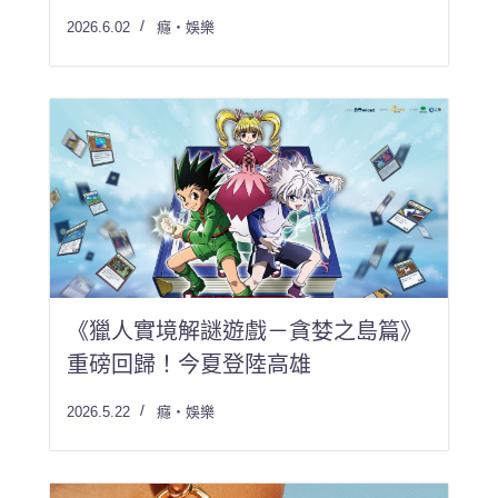
2026.6.02
癮・娛樂
《獵人實境解謎遊戲－貪婪之島篇》
重磅回歸！今夏登陸高雄
2026.5.22
癮・娛樂