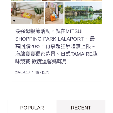
最強母親節活動，就在MITSUI
SHOPPING PARK LALAPORT ~ 最
高回饋20%，再享超狂累贈無上限 ~
海綿寶寶獨家造景、日式TAMAIRE趣
味競賽 歡度溫馨媽咪月
2026.4.10
癮・娛樂
POPULAR
RECENT