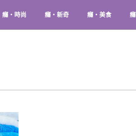
癮・時尚
癮・新奇
癮・美食
癮