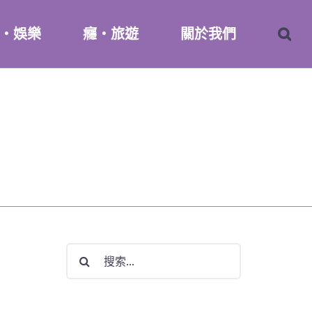
・娛樂
癮・旅遊
關於我們
搜
索
結