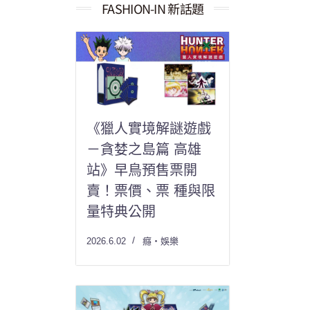
果：
FASHION-IN 新話題
《獵人實境解謎遊戲
－貪婪之島篇 高雄
站》早鳥預售票開
賣！票價、票 種與限
量特典公開
2026.6.02
癮・娛樂