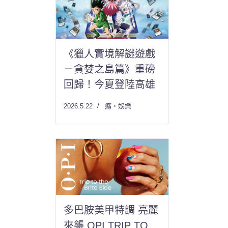
《獵人實境解謎遊戲
－貪婪之島篇》重磅
回歸！今夏登陸高雄
2026.5.22
癮・娛樂
多巴胺美甲特調 亮麗
來襲 OPI TRIP TO