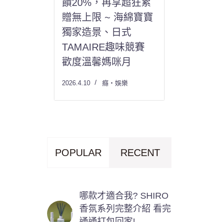
饋20%，再享超狂累
贈無上限 ~ 海綿寶寶
獨家造景、日式
TAMAIRE趣味競賽
歡度溫馨媽咪月
2026.4.10
癮・娛樂
POPULAR
RECENT
哪款才適合我? SHIRO
香氛系列完整介紹 看完
通通打包回家!