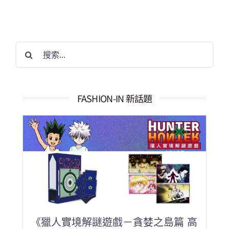
搜
索
結
果：
FASHION-IN 新話題
《獵人實境解謎遊戲－貪婪之島篇 高