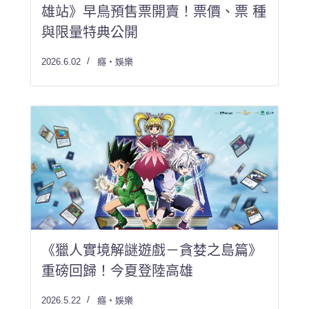
雄站》早鳥預售票開賣！票價、票 種
與限量特典公開
2026.6.02
癮・娛樂
《獵人實境解謎遊戲－貪婪之島篇》
重磅回歸！今夏登陸高雄
2026.5.22
癮・娛樂