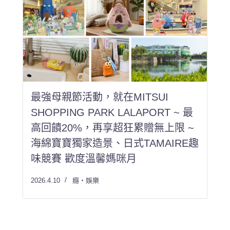
最強母親節活動，就在MITSUI
SHOPPING PARK LALAPORT ~ 最
高回饋20%，再享超狂累贈無上限 ~
海綿寶寶獨家造景、日式TAMAIRE趣
味競賽 歡度溫馨媽咪月
2026.4.10
癮・娛樂