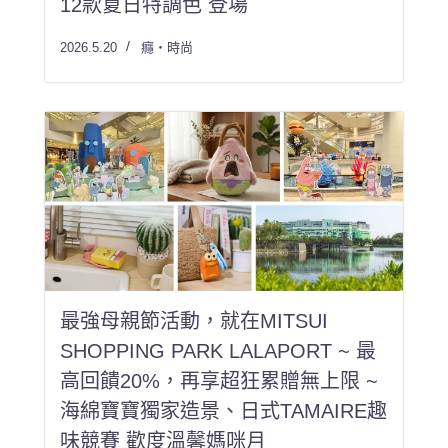
12款夏日特調色 登場
2026.5.20
癮・時尚
最強母親節活動，就在MITSUI
SHOPPING PARK LALAPORT ~ 最
高回饋20%，再享超狂累贈無上限 ~
海綿寶寶獨家造景、日式TAMAIRE趣
味競賽 歡度溫馨媽咪月