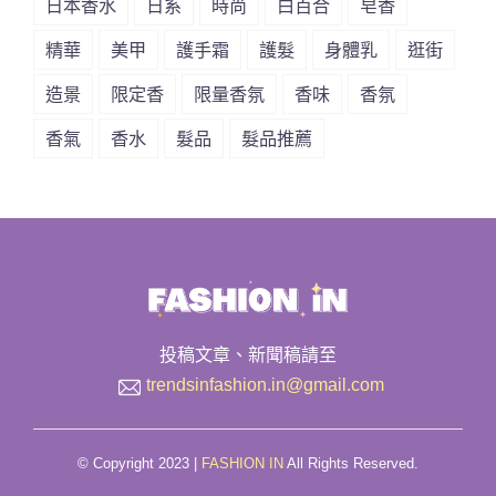
日本香水
日系
時尚
白百合
皂香
精華
美甲
護手霜
護髮
身體乳
逛街
造景
限定香
限量香氛
香味
香氛
香氣
香水
髮品
髮品推薦
投稿文章、新聞稿請至
trendsinfashion.in@gmail.com
© Copyright 2023 |
FASHION IN
All Rights Reserved.