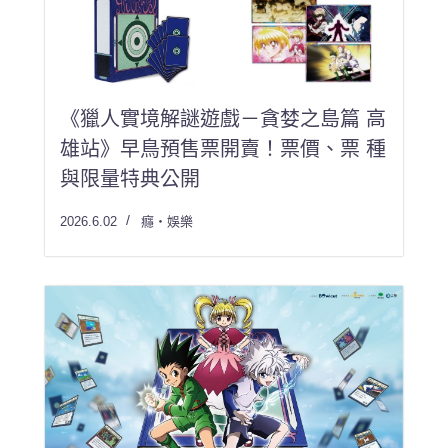
《獵人實境解謎遊戲－貪婪之島篇 高
雄站》早鳥預售票開賣！票價、票 種
與限量特典公開
2026.6.02
癮・娛樂