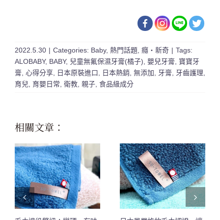
2022.5.30
|
Categories:
Baby
,
熱門話題
,
癮・新奇
|
Tags:
ALOBABY
,
BABY
,
兒童無氟保濕牙膏(橘子)
,
嬰兒牙膏
,
寶寶牙
膏
,
心得分享
,
日本原裝進口
,
日本熱銷
,
無添加
,
牙膏
,
牙齒護理
,
育兒
,
育嬰日常
,
衛教
,
親子
,
食品級成分
相關文章：