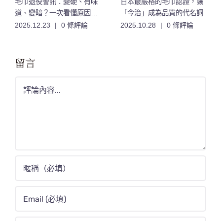
毛巾退役警訊：變硬、有味
日本最嚴格的毛巾認證，讓
道、變暗？一次看懂原因與
「今治」成為品質的代名詞
保養法
2025.12.23
|
0 條評論
2025.10.28
|
0 條評論
留言
Comment