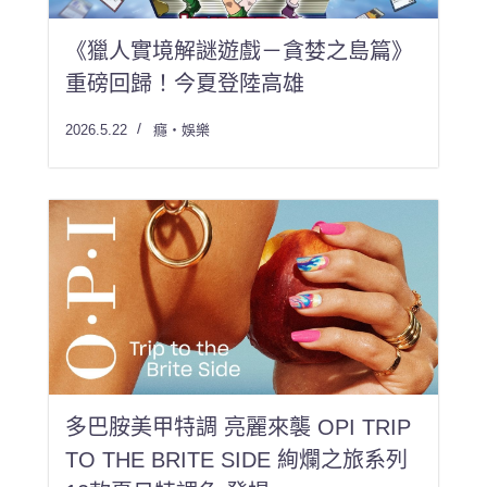
《獵人實境解謎遊戲－貪婪之島篇》
重磅回歸！今夏登陸高雄
2026.5.22
癮・娛樂
多巴胺美甲特調 亮麗來襲 OPI TRIP
TO THE BRITE SIDE 絢爛之旅系列