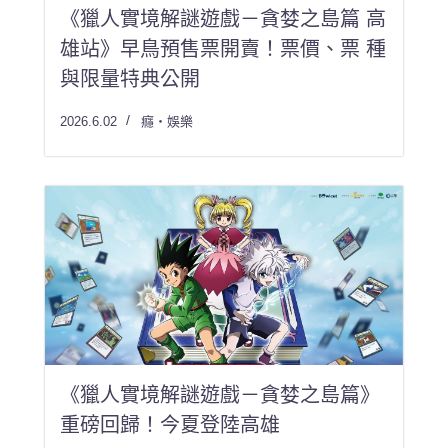
《獵人實境解謎遊戲－貪婪之島篇 高
雄站》早鳥預售票開賣！票價、票 種
與限量特典公開
2026.6.02
癮・娛樂
《獵人實境解謎遊戲－貪婪之島篇》
重磅回歸！今夏登陸高雄