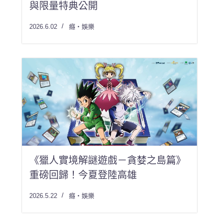
與限量特典公開
2026.6.02
癮・娛樂
《獵人實境解謎遊戲－貪婪之島篇》
重磅回歸！今夏登陸高雄
2026.5.22
癮・娛樂