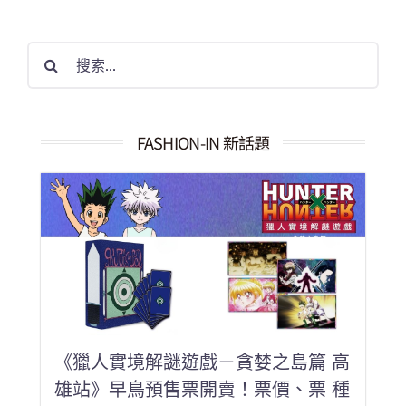
搜
索
結
果：
FASHION-IN 新話題
《獵人實境解謎遊戲－貪婪之島篇 高
雄站》早鳥預售票開賣！票價、票 種