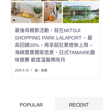
最強母親節活動，就在MITSUI
SHOPPING PARK LALAPORT ~ 最
高回饋20%，再享超狂累贈無上限 ~
海綿寶寶獨家造景、日式TAMAIRE趣
味競賽 歡度溫馨媽咪月
2026.4.10
癮・娛樂
POPULAR
RECENT