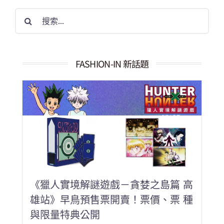
搜
索
結
果：
FASHION-IN 新話題
《獵人實境解謎遊戲－貪婪之島篇 高
雄站》早鳥預售票開賣！票價、票 種
與限量特典公開