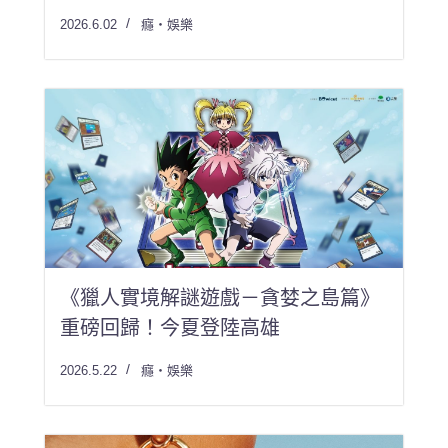
2026.6.02
癮・娛樂
《獵人實境解謎遊戲－貪婪之島篇》
重磅回歸！今夏登陸高雄
2026.5.22
癮・娛樂