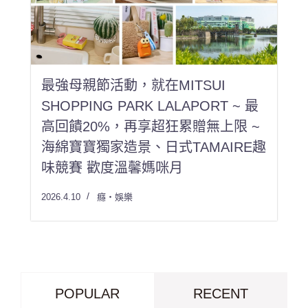
最強母親節活動，就在MITSUI
SHOPPING PARK LALAPORT ~ 最
高回饋20%，再享超狂累贈無上限 ~
海綿寶寶獨家造景、日式TAMAIRE趣
味競賽 歡度溫馨媽咪月
2026.4.10
癮・娛樂
POPULAR
RECENT