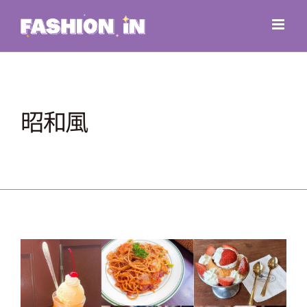
Skip
to
content
昭和風