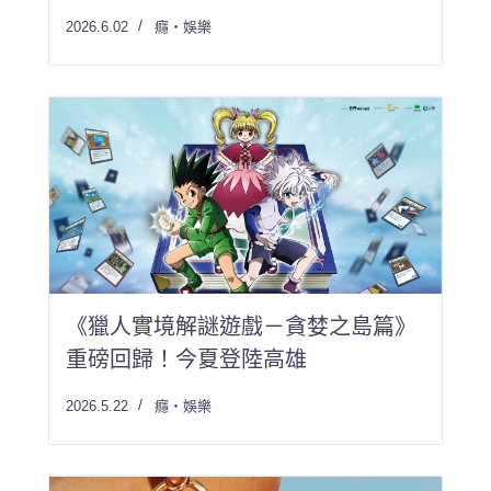
2026.6.02
癮・娛樂
《獵人實境解謎遊戲－貪婪之島篇》
重磅回歸！今夏登陸高雄
2026.5.22
癮・娛樂