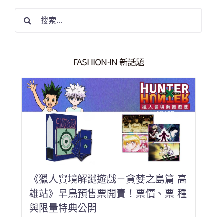
搜
索
結
果：
FASHION-IN 新話題
《獵人實境解謎遊戲－貪婪之島篇 高
雄站》早鳥預售票開賣！票價、票 種
與限量特典公開