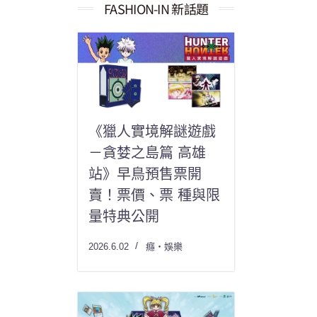
果：
FASHION-IN 新話題
《獵人實境解謎遊戲
－貪婪之島篇 高雄
站》早鳥預售票開
賣！票價、票 種與限
量特典公開
2026.6.02
癮・娛樂