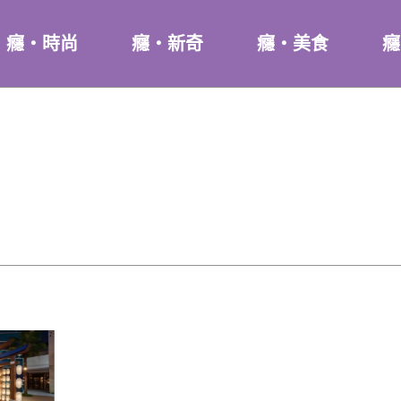
癮・時尚
癮・新奇
癮・美食
癮