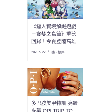
《獵人實境解謎遊戲
－貪婪之島篇》重磅
回歸！今夏登陸高雄
2026.5.22
癮・娛樂
多巴胺美甲特調 亮麗
來襲 OPI TRIP TO