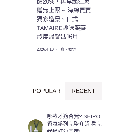
饋20%，再享超狂累
贈無上限 ~ 海綿寶寶
獨家造景、日式
TAMAIRE趣味競賽
歡度溫馨媽咪月
2026.4.10
癮・娛樂
POPULAR
RECENT
哪款才適合我? SHIRO
香氛系列完整介紹 看完
通通打包回家!