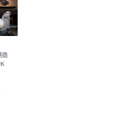
題造
RK