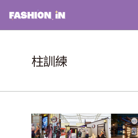
Skip
to
content
柱訓練