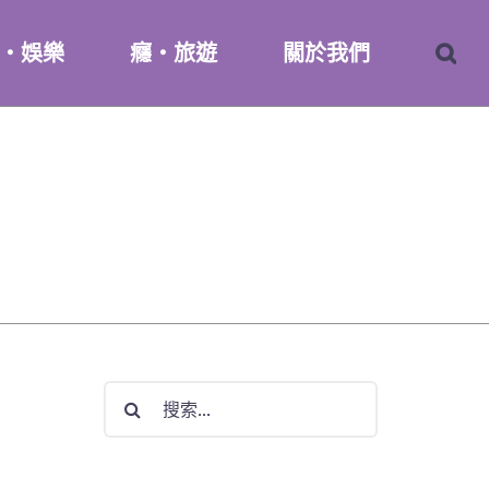
・娛樂
癮・旅遊
關於我們
搜
索
結