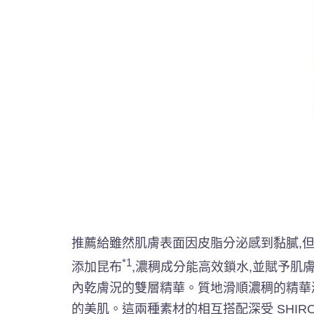
推薦給雖然肌膚表面因皮脂分泌感到黏膩,
*1
添加昆布
,濃稠成分能高效鎖水,並賦予肌
內乾膚況的雙層精華。質地滑順濃稠的精華液
的美肌。這兩種素材的相互搭配深受 SHI