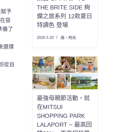
THE BRITE SIDE 絢
並賦予
爛之旅系列 12款夏日
。在容
特調色 登場
準備了
2026.5.20
癮・時尚
來選擇
妨從自
最強母親節活動，就
在MITSUI
SHOPPING PARK
LALAPORT ~ 最高回