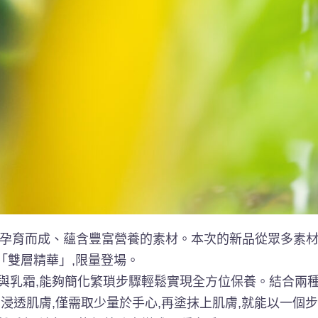
境下孕育而成、蘊含豐富營養的素材。本次的新品從眾多素
「雙層精華」,限量登場。
與乳霜,能夠簡化繁瑣步驟輕鬆實現全方位保養。結合兩
浸透肌膚,僅需取少量於手心,再塗抹上肌膚,就能以一個