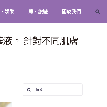
・娛樂
癮・旅遊
關於我們
液。 針對不同肌膚
場
搜
索
結