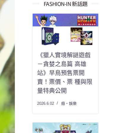
果：
FASHION-IN 新話題
《獵人實境解謎遊戲
－貪婪之島篇 高雄
站》早鳥預售票開
賣！票價、票 種與限
量特典公開
2026.6.02
癮・娛樂