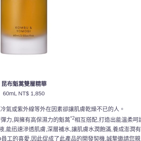
昆布魁蒿雙層精華
60mL NT$ 1,850
但冷氣或紫外線等外在因素卻讓肌膚乾燥不已的人。
*2
膚彈力,與擁有高保濕力的魁蒿
相互搭配,打造出能溫柔呵
,能迅速滲透肌膚,深層補水,讓肌膚水潤飽滿,養成澎潤
RO員工的喜愛,因此促成了此產品的開發契機,誠摯邀請您