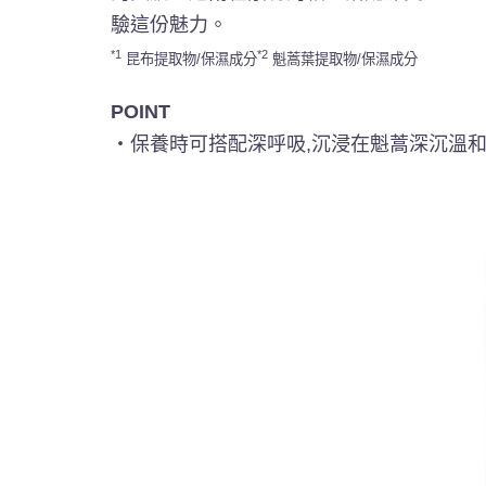
驗這份魅力。
*1
*2
昆布提取物/保濕成分
魁蒿葉提取物/保濕成分
POINT
・保養時可搭配深呼吸,沉浸在魁蒿深沉溫和