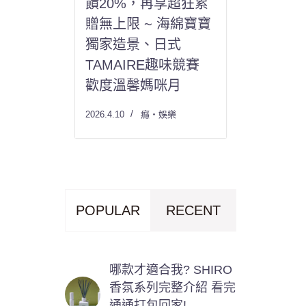
饋20%，再享超狂累
贈無上限 ~ 海綿寶寶
獨家造景、日式
TAMAIRE趣味競賽
歡度溫馨媽咪月
2026.4.10
癮・娛樂
POPULAR
RECENT
哪款才適合我? SHIRO
香氛系列完整介紹 看完
通通打包回家!