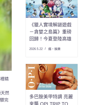
《獵人實境解謎遊戲
－貪婪之島篇》重磅
回歸！今夏登陸高雄
2026.5.22
癮・娛樂
材裡精
種天然
多巴胺美甲特調 亮麗
步驟完
來襲 OPI TRIP TO