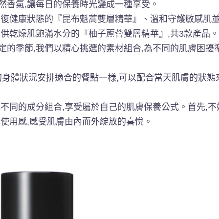
然香氣,讓每日的保養時光變成一種享受。
恢復健康狀態的『昆布魁蒿雙層精華』、溫和守護敏感肌
供乾燥肌飽滿水分的『柚子蘆薈雙層精華』,共3款產品
定的季節,我們以精心挑選的素材組合,為不同的肌膚困擾
日的身體狀況安排適合的餐點一樣,可以配合當天肌膚的狀態
不同的成分組合,享受屬於自己的肌膚保養公式。首先,不
的使用感,感受肌膚由內而外綻放的喜悅。