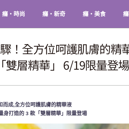
癮・時尚
癮・新奇
癮・美食
癮
驟！全方位呵護肌膚的精華
雙層精華」 6/19限量登
和而成,全方位呵護肌膚的精華液
量身打造的 3 款「雙層精華」限量登場