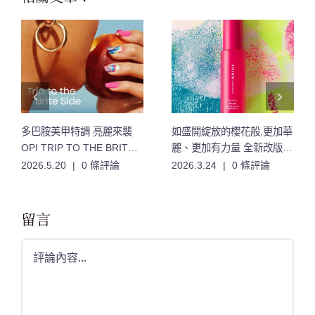
多巴胺美甲特調 亮麗來襲
如盛開綻放的櫻花般,更加華
OPI TRIP TO THE BRITE
麗、更加有力量 全新改版的
SIDE 絢爛之旅系列 12款夏
「櫻花」香氣,限量登場
2026.5.20
|
0 條評論
2026.3.24
|
0 條評論
日特調色 登場
留言
Comment