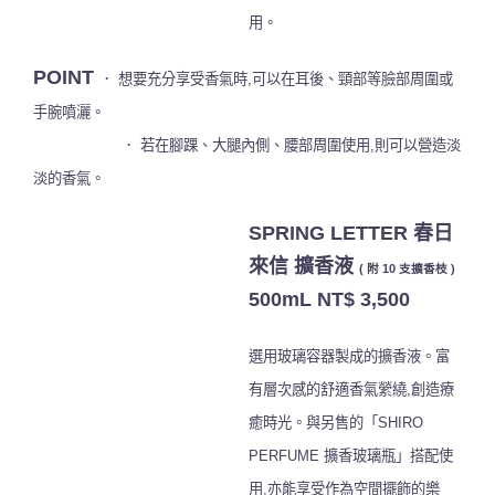
用。
POINT
． 想要充分享受香氣時,可以在耳後、頸部等臉部周圍或
手腕噴灑。
． 若在腳踝、大腿內側、腰部周圍使用,則可以營造淡
淡的香氣。
SPRING LETTER 春日
來信 擴香液
( 附 10 支擴香枝 )
500mL NT$ 3,500
選用玻璃容器製成的擴香液。富
有層次感的舒適香氣縈繞,創造療
癒時光。與另
售的「SHIRO
PERFUME 擴香玻璃瓶」搭配使
用,亦能享受作為空間擺飾的
樂