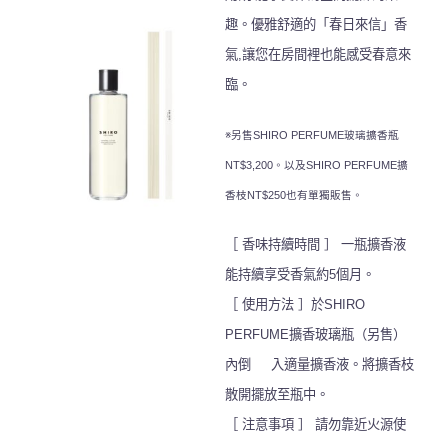
趣。優雅舒適的「春日來信」香
氣,讓您在房間裡也能感受春意來
臨。
※另售SHIRO PERFUME玻璃擴香瓶
NT$3,200。以及SHIRO PERFUME擴
香枝NT$250也有單獨販售。
［ 香味持續時間 ］ 一瓶擴香液
能持續享受香氣約5個月。
［ 使用方法 ］於SHIRO
PERFUME擴香玻璃瓶（另售）
內倒 入適量擴香液。
將擴香枝
散開擺放至瓶中。
［ 注意事項 ］ 請勿靠近火源使