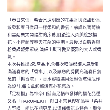
「春日來信」糅合具透明感的花果香與微甜粉香,
散發和春日微風一樣柔和的香氣。前調以葡萄柚
和黑醋栗揭開酸甜的序幕,隨後進入柔美綻放櫻
花、小蒼蘭等春天花朵的中調。最後以白麝香與
粉香調輕柔縈繞,演繹出既可愛又優雅的大人感香
氣。
本次共推出2款產品,包含每次噴灑都讓人感受到
滿滿春意的「香水」,以及讓您的房間充滿春日氣
息的「擴香液」。香水容器選用淡粉色玻璃瓶作
為設計,每次拿起都讓您心花怒放。
「足柄櫻」為神奈川縣南足柄市發祥的櫻花品種,
又名「HARUMEKI」,與日本常見櫻花品種「染井
吉野櫻」相比花期更早,以濃郁香氣為特色。即使