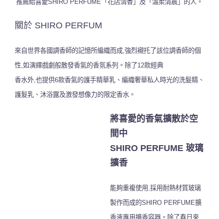
推薦給喜愛SHIRO PERFUME「花店清香」及「溫柔清晨」的人。
關於 SHIRO PERFUM
來自世界各國調香師的記憶所編織而成,強烈襯托了該位調香師的個
性,如演繹戲劇般散發香氣的香氛系列。除了12款經典
香水外,也提供6款香氣的護手精華乳、編織奢華私人時光的洗髮精、
護髮乳、沐浴露及激發想像力的限定香水。
將喜愛的香氣擴散於空
間中
SHIRO PERFUME 玻璃
擴香
能夠重複使用,採用耐熱材質玻璃
製作而成的SHIRO PERFUME
擴
香液專用擴香容器。除了春日來