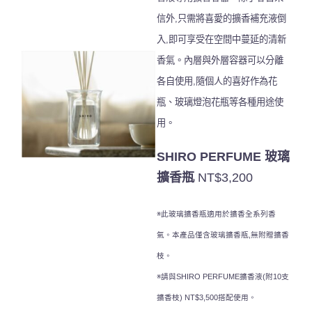
信外,只需將喜愛的擴香補充液倒
入,
即可享受在空間中蔓延的清新
香氣。內層與外層容器可以分離
各自
使用,隨個人的喜好作為花
瓶、玻璃燈泡花瓶等各種用途使
用。
SHIRO PERFUME 玻璃
擴香瓶
NT$3,200
※此玻璃擴香瓶適用於擴香全系列香
氣。本產品僅含玻璃擴香瓶,無附贈擴香
枝。
※請與SHIRO PERFUME擴香液(附10支
擴香枝) NT$3,500搭配使用。