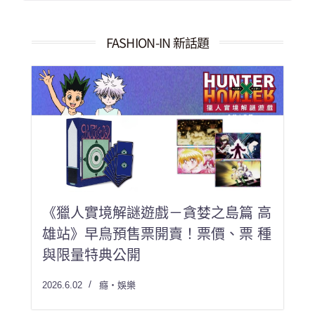
結
果：
FASHION-IN 新話題
《獵人實境解謎遊戲－貪婪之島篇 高
雄站》早鳥預售票開賣！票價、票 種
與限量特典公開
2026.6.02
癮・娛樂