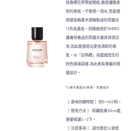
就像櫻花齊
聚綻開般,散發優雅柔
和的香氣。不使用一滴水,而是選
用德島縣產木頭柚製成
的蒸餾水
*1作為基底。同樣被用於SHIRO
護膚保養品的蒸餾水兼具保濕功
效,
因此能營造出更為清新的香
氣。以「足柄櫻」為靈感而生的
粉色玻璃容器,為此
香氣專屬的限
量設計。
*1 柚子果皮水/保濕・芳香成分
［ 香味持續時間 ］約5～6小時。
［ 使用方法 ］ 距離肌膚15cm處,
適量噴灑1 ~2下。
［ 注意事項 ］ 請勿靠近火源使