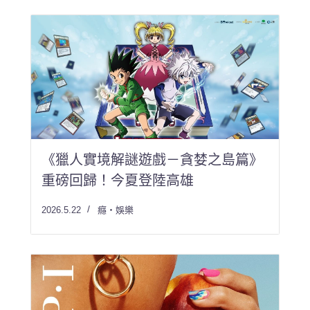
《獵人實境解謎遊戲－貪婪之島篇》
重磅回歸！今夏登陸高雄
2026.5.22
癮・娛樂