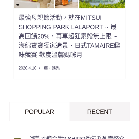
最強母親節活動，就在MITSUI
SHOPPING PARK LALAPORT ~ 最
高回饋20%，再享超狂累贈無上限 ~
海綿寶寶獨家造景、日式TAMAIRE趣
味競賽 歡度溫馨媽咪月
2026.4.10
癮・娛樂
POPULAR
RECENT
哪款才適合我? SHIRO香氛系列完整介