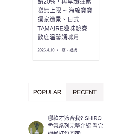
饋20%，再享超狂累
贈無上限 ~ 海綿寶寶
獨家造景、日式
TAMAIRE趣味競賽
歡度溫馨媽咪月
2026.4.10
癮・娛樂
POPULAR
RECENT
哪款才適合我? SHIRO
香氛系列完整介紹 看完
通通打包回家!