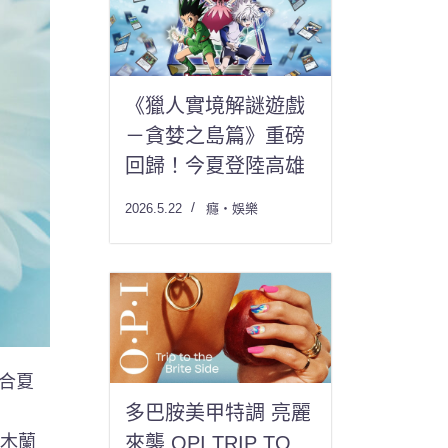
《獵人實境解謎遊戲
－貪婪之島篇》重磅
回歸！今夏登陸高雄
2026.5.22
癮・娛樂
適合夏
多巴胺美甲特調 亮麗
的木蘭
來襲 OPI TRIP TO