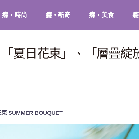
癮・時尚
癮・新奇
癮・美食
癮
推出「夏日花束」、「層疊綻
束 SUMMER BOUQUET