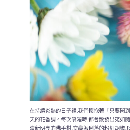
在持續炎熱的日子裡,我們懷抱著「只要聞到
天的花香調。每次噴灑時,都會散發出宛如隨
清新明亮的佛手柑,交織著俐落的粉紅胡椒,