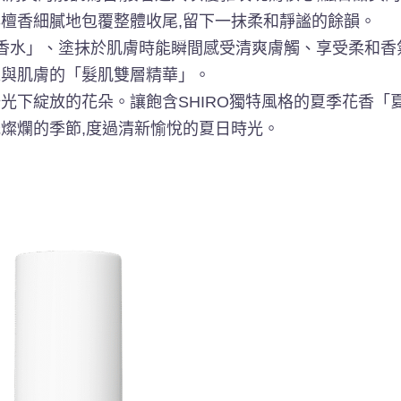
與檀香細膩地包覆整體收尾,留下一抹柔和靜謐的餘韻。
「香水」、塗抹於肌膚時能瞬間感受清爽膚觸、享受柔和香
絲與肌膚的「髮肌雙層精華」。
光下綻放的花朵。讓飽含SHIRO獨特風格的夏季花香「
光燦爛的季節,度過清新愉悅的夏日時光。