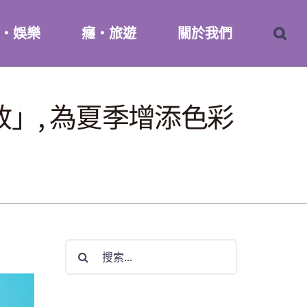
・娛樂
癮・旅遊
關於我們
放」, 為夏季增添色彩
搜
索
結