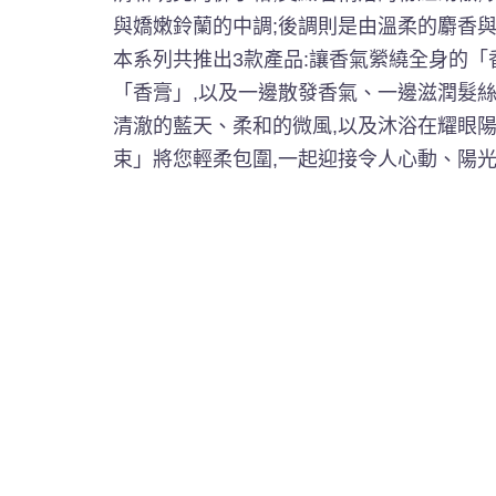
與嬌嫩鈴蘭的中調;後調則是由溫柔的麝香
本系列共推出3款產品:讓香氣縈繞全身的
「香膏」,以及一邊散發香氣、一邊滋潤髮
清澈的藍天、柔和的微風,以及沐浴在耀眼陽
束」將您輕柔包圍,一起迎接令人心動、陽