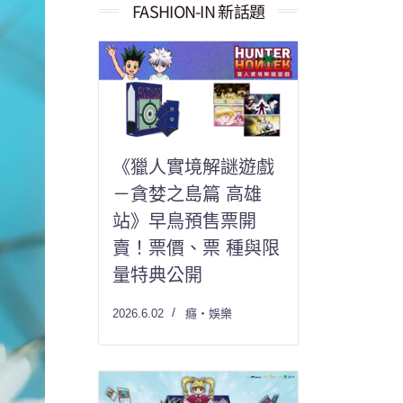
果：
FASHION-IN 新話題
《獵人實境解謎遊戲
－貪婪之島篇 高雄
站》早鳥預售票開
賣！票價、票 種與限
量特典公開
2026.6.02
癮・娛樂