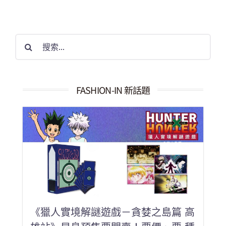
搜
索
結
果：
FASHION-IN 新話題
《獵人實境解謎遊戲－貪婪之島篇 高