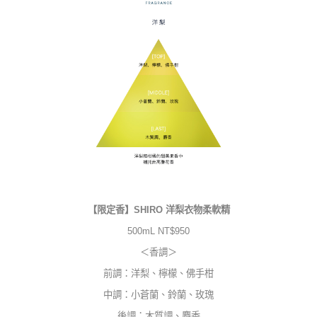
【限定香】SHIRO 洋梨衣物柔軟精
500mL NT$950
＜香調＞
前調：洋梨、檸檬、佛手柑
中調：小蒼蘭、鈴蘭、玫瑰
後調：木質調、麝香