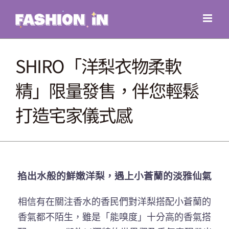
Skip
to
content
SHIRO「洋梨衣物柔軟
精」限量發售，伴您輕鬆
打造宅家儀式感
掐出水般的鮮嫩洋梨，遇上小蒼蘭的淡雅仙氣
相信有在關注香水的香民們對洋梨搭配小蒼蘭的
香氣都不陌生，雖是「能嗅度」十分高的香氣搭