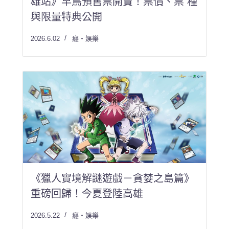
雄站》早鳥預售票開賣！票價、票 種
與限量特典公開
2026.6.02
癮・娛樂
《獵人實境解謎遊戲－貪婪之島篇》
重磅回歸！今夏登陸高雄
2026.5.22
癮・娛樂