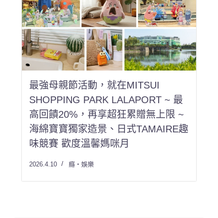
最強母親節活動，就在MITSUI
SHOPPING PARK LALAPORT ~ 最
高回饋20%，再享超狂累贈無上限 ~
海綿寶寶獨家造景、日式TAMAIRE趣
味競賽 歡度溫馨媽咪月
2026.4.10
癮・娛樂