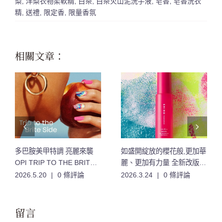
梨
,
洋梨衣物柔軟精
,
白茶
,
白茶火山泥洗手液
,
皂香
,
皂香洗衣
精
,
送禮
,
限定香
,
限量香氛
相關文章：
多巴胺美甲特調 亮麗來襲
如盛開綻放的櫻花般,更加華
OPI TRIP TO THE BRITE
麗、更加有力量 全新改版的
SIDE 絢爛之旅系列 12款夏
「櫻花」香氣,限量登場
2026.5.20
|
0 條評論
2026.3.24
|
0 條評論
日特調色 登場
留言