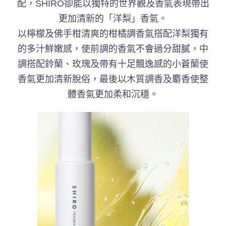
配，SHIRO卻能以獨特的世界觀及香氣表現帶出
更加清新的「洋梨」香氣。
以檸檬及佛手柑清爽的柑橘調香氣搭配洋梨獨有
的多汁鮮嫩感，使前調的香氣不會過分甜膩，中
調搭配鈴蘭、玫瑰及帶有十足飄逸感的小蒼蘭使
香氣更加清新脫俗，最後以木質調香及麝香使整
體香氣更加柔和沉穩。