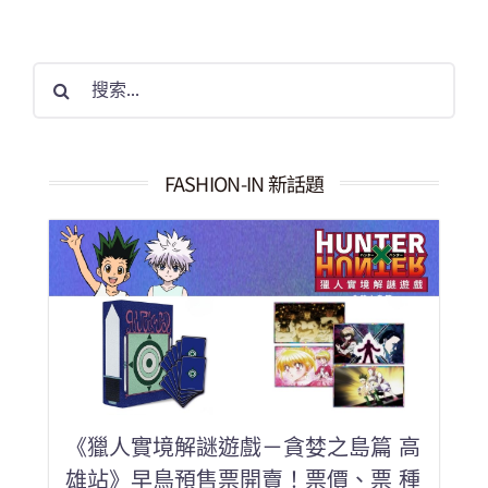
搜
索
結
果：
FASHION-IN 新話題
《獵人實境解謎遊戲－貪婪之島篇 高
雄站》早鳥預售票開賣！票價、票 種