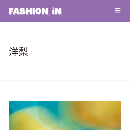
Skip
to
content
洋梨