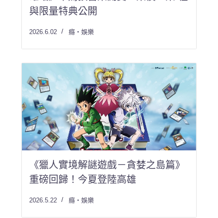
與限量特典公開
2026.6.02
癮・娛樂
《獵人實境解謎遊戲－貪婪之島篇》
重磅回歸！今夏登陸高雄
2026.5.22
癮・娛樂