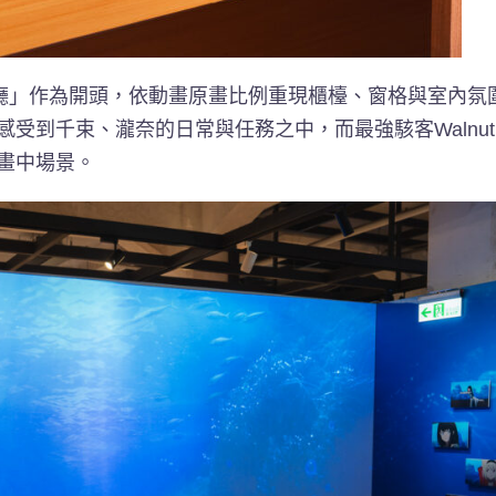
咖啡廳」作為開頭，依動畫原畫比例重現櫃檯、窗格與室內氛
受到千束、瀧奈的日常與任務之中，而最強駭客Walnu
畫中場景。