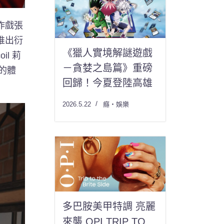
動作戲張
推出衍
《獵人實境解謎遊戲
l 莉
－貪婪之島篇》重磅
足的體
回歸！今夏登陸高雄
2026.5.22
癮・娛樂
多巴胺美甲特調 亮麗
來襲 OPI TRIP TO