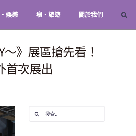
・娛樂
癮・旅遊
關於我們
E DAY～》展區搶先看！
外首次展出
搜
索
結