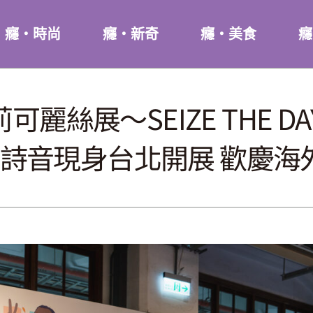
癮・時尚
癮・新奇
癮・美食
癮
IL 莉可麗絲展～SEIZE TH
詩音現身台北開展 歡慶海