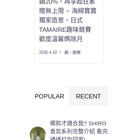
饋20%，再享超狂累
贈無上限 ~ 海綿寶寶
獨家造景、日式
TAMAIRE趣味競賽
歡度溫馨媽咪月
2026.4.10
癮・娛樂
POPULAR
RECENT
哪款才適合我? SHIRO
香氛系列完整介紹 看完
通通打包回家!