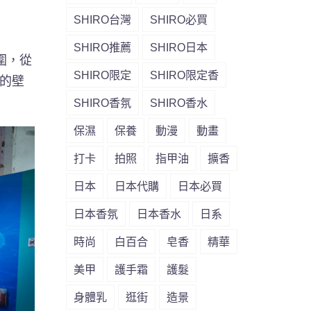
SHIRO台灣
SHIRO必買
SHIRO推薦
SHIRO日本
圍，從
SHIRO限定
SHIRO限定香
t的壁
SHIRO香氛
SHIRO香水
保濕
保養
動漫
動畫
打卡
拍照
指甲油
擴香
日本
日本代購
日本必買
日本香氛
日本香水
日系
時尚
白百合
皂香
精華
美甲
護手霜
護髮
身體乳
逛街
造景