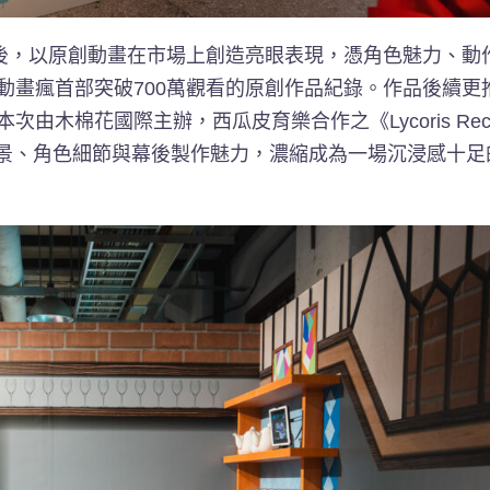
022年播出後，以原創動畫在市場上創造亮眼表現，憑角色魅力、
動畫瘋首部突破700萬觀看的原創作品紀錄。作品後續更
木棉花國際主辦，西瓜皮育樂合作之《Lycoris Recoi
畫經典場景、角色細節與幕後製作魅力，濃縮成為一場沉浸感十