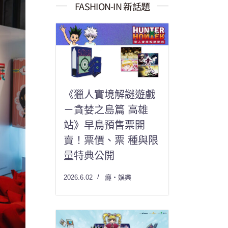
果：
FASHION-IN 新話題
《獵人實境解謎遊戲
－貪婪之島篇 高雄
站》早鳥預售票開
賣！票價、票 種與限
量特典公開
2026.6.02
癮・娛樂