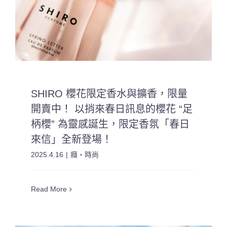
SHIRO 櫻花限定香水與擴香，限量
開賣中！ 以捎來春日訊息的櫻花 “足
柄櫻” 為靈感誕生，限定香氛「春日
來信」全新登場！
2025.4.16
|
癮・時尚
Read More