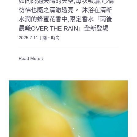
如同雨過天晴的天空,每次噴灑,心情
彷彿也隨之清澈透亮。 沐浴在清新
水潤的蜂蜜花香中,限定香水「雨後
晨曦OVER THE RAIN」全新登場
2025.7.11
|
癮・時尚
Read More