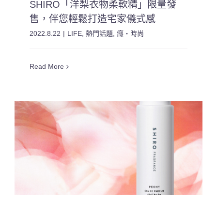
SHIRO「洋梨衣物柔軟精」限量發
售，伴您輕鬆打造宅家儀式感
2022.8.22
|
LIFE
,
熱門話題
,
癮・時尚
Read More